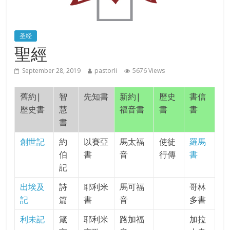
圣经
聖經
September 28, 2019
pastorli
5676 Views
舊約|
智
先知書
新約|
歷史
書信
歷史書
慧
福音書
書
書
書
創世記
約
以賽亞
馬太福
使徒
羅馬
伯
書
音
行傳
書
記
出埃及
詩
耶利米
馬可福
哥林
記
篇
書
音
多書
利未記
箴
耶利米
路加福
加拉