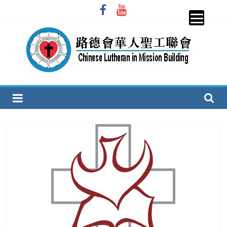
Skip
to
content
圣
工
联
会
CLiMB