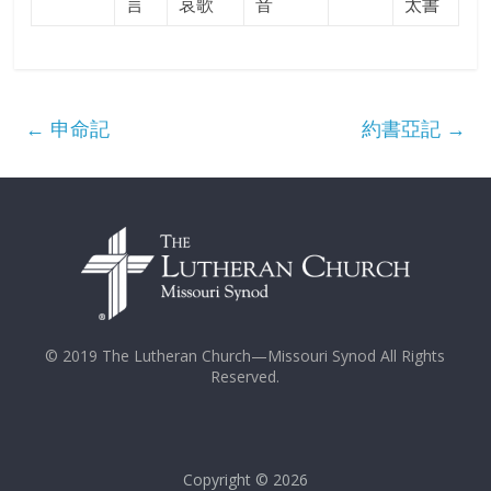
言
哀歌
音
太書
←
申命記
約書亞記
→
© 2019 The Lutheran Church—Missouri Synod All Rights
Reserved.
Copyright © 2026