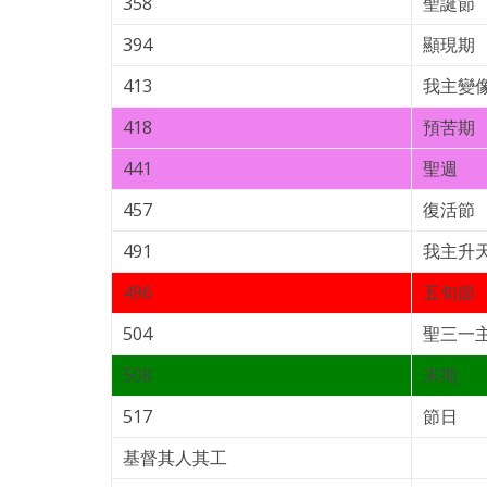
358
聖誕節
394
顯現期
413
我主變
418
預苦期
441
聖週
457
復活節
491
我主升
496
五旬節
504
聖三一
508
末期
517
節日
基督其人其工