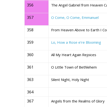
356
The Angel Gabriel from Heaven 
357
O Come, O Come, Emmanuel
358
From Heaven Above to Earth I C
359
Lo, How a Rose e’re Blooming
360
All My Heart Again Rejoices
361
O Little Town of Bethlehem
363
Silent Night, Holy Night
364
367
Angels from the Realms of Glory