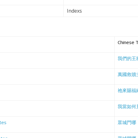
Indexs
Chinese 
我們的王
萬國救贖
祂來賜福
我當如何
tes
眾城門哪