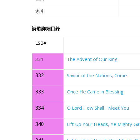
索引
詩歌詳細目錄
LSB#
331
The Advent of Our King
332
Savior of the Nations, Come
333
Once He Came in Blessing
334
O Lord How Shall I Meet You
340
Lift Up Your Heads, Ye Mighty Ga