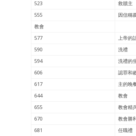
523
救贖主
555
因信稱
教會
577
上帝的
590
洗禮
594
洗禮的
606
認罪和
617
主的晚
644
教會
655
教會精
670
教會勝
681
任職禮