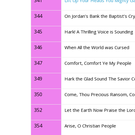
341
Lift Up Your Heads You Mighty G
344
On Jordan’s Bank the Baptist’s Cr
345
Hark! A Thrilling Voice is Sounding
346
When All the World was Cursed
347
Comfort, Comfort Ye My People
349
Hark the Glad Sound The Savior 
350
Come, Thou Precious Ransom, C
352
Let the Earth Now Praise the Lor
354
Arise, O Christian People