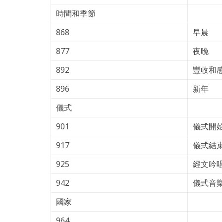
時間和季節
868
早晨
877
夜晚
892
豐收和
896
新年
儀式
901
儀式開
917
儀式結
925
經文吟
942
儀式音
國家
964