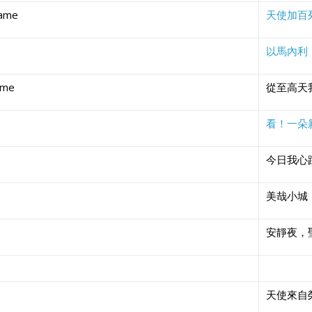
Came
天使加百
以馬內利
ome
從至高天
看！一朵
今日我心
美哉小城
安靜夜，
天使來自