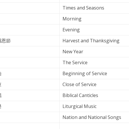
Times and Seasons
Morning
Evening
感恩節
Harvest and Thanksgiving
New Year
The Service
始
Beginning of Service
束
Close of Service
唱
Biblical Canticles
樂
Liturgical Music
Nation and National Songs