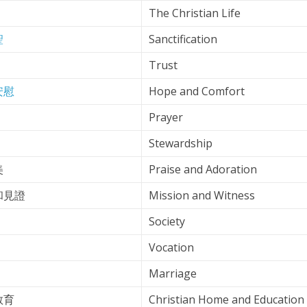
The Christian Life
聖
Sanctification
Trust
安慰
Hope and Comfort
Prayer
Stewardship
美
Praise and Adoration
和見證
Mission and Witness
Society
Vocation
Marriage
教育
Christian Home and Education