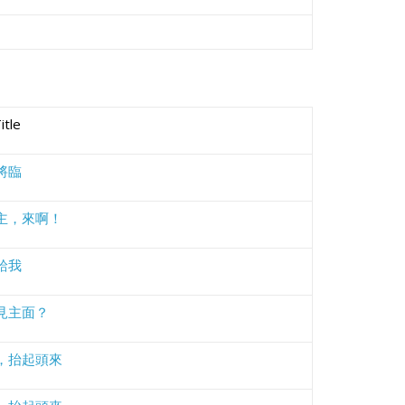
Title
將臨
主，來啊！
給我
見主面？
，抬起頭來