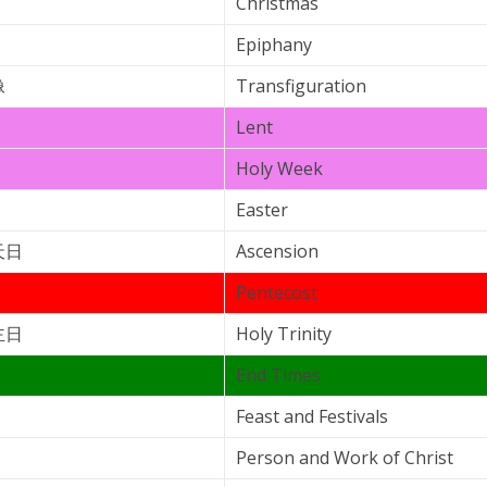
Christmas
Epiphany
像
Transfiguration
Lent
Holy Week
Easter
天日
Ascension
Pentecost
主日
Holy Trinity
End Times
Feast and Festivals
Person and Work of Christ