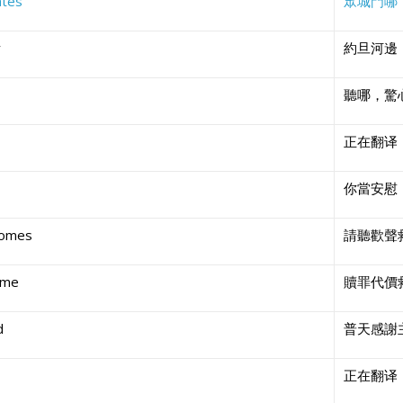
ates
眾城門哪
y
約旦河邊
聽哪，驚
正在翻译
你當安慰
Comes
請聽歡聲
ome
贖罪代價
d
普天感謝
正在翻译