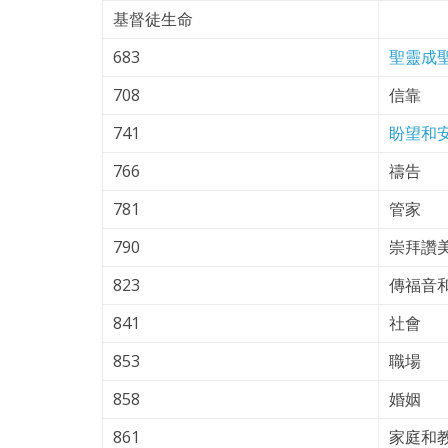
基督徒生命
683
聖靈成
708
信靠
741
盼望和
766
禱告
781
管家
790
崇拜讚
823
傳福音
841
社會
853
職場
858
婚姻
861
家庭和