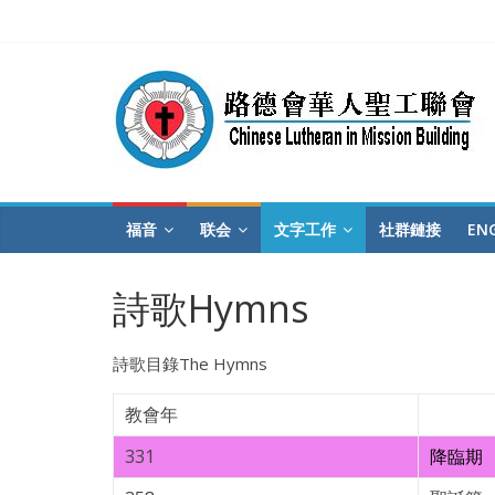
Skip
to
content
圣
工
联
福音
联会
文字工作
社群鏈接
ENG
会
詩歌Hymns
CLiMB
詩歌目錄The Hymns
教會年
331
降臨期