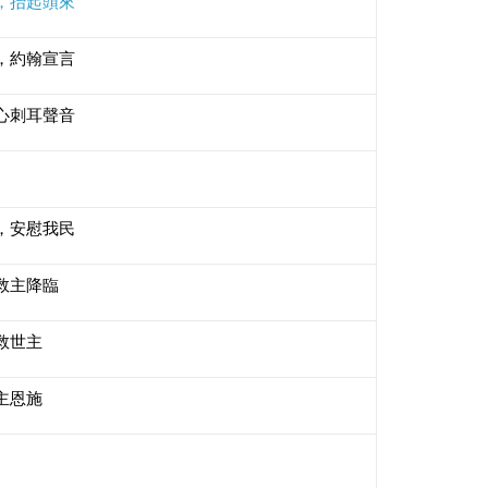
，抬起頭來
，約翰宣言
心刺耳聲音
，安慰我民
救主降臨
救世主
主恩施