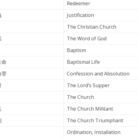
Redeemer
義
Justification
The Christian Church
話
The Word of God
Baptism
生命
Baptismal Life
赦罪
Confession and Absolution
餐
The Lord’s Supper
The Church
兵
The Church Militant
利
The Church Triumphant
Ordination, Installation