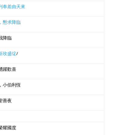
列奉差由天來
，懇求降臨
我降臨
新玫盛绽
/
踴躍歡喜
，小伯利恆
聖善夜
榮耀國度