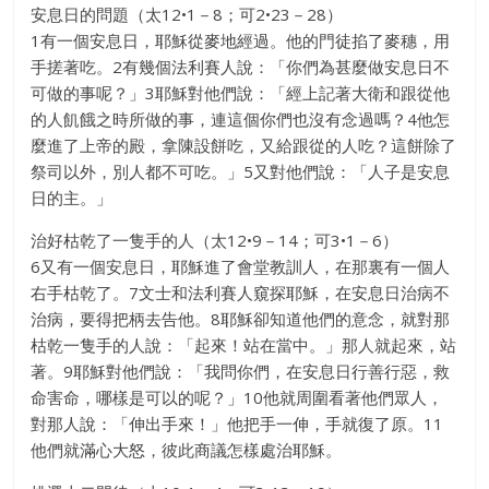
安息日的問題（太12•1－8；可2•23－28）
1有一個安息日，耶穌從麥地經過。他的門徒掐了麥穗，用
手搓著吃。2有幾個法利賽人說：「你們為甚麼做安息日不
可做的事呢？」3耶穌對他們說：「經上記著大衛和跟從他
的人飢餓之時所做的事，連這個你們也沒有念過嗎？4他怎
麼進了上帝的殿，拿陳設餅吃，又給跟從的人吃？這餅除了
祭司以外，別人都不可吃。」5又對他們說：「人子是安息
日的主。」
治好枯乾了一隻手的人（太12•9－14；可3•1－6）
6又有一個安息日，耶穌進了會堂教訓人，在那裏有一個人
右手枯乾了。7文士和法利賽人窺探耶穌，在安息日治病不
治病，要得把柄去告他。8耶穌卻知道他們的意念，就對那
枯乾一隻手的人說：「起來！站在當中。」那人就起來，站
著。9耶穌對他們說：「我問你們，在安息日行善行惡，救
命害命，哪樣是可以的呢？」10他就周圍看著他們眾人，
對那人說：「伸出手來！」他把手一伸，手就復了原。11
他們就滿心大怒，彼此商議怎樣處治耶穌。