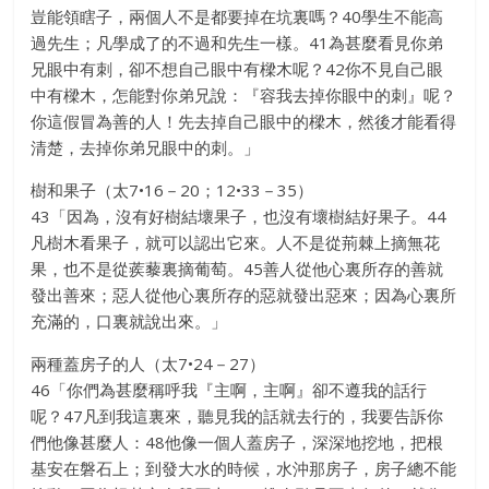
豈能領瞎子，兩個人不是都要掉在坑裏嗎？40學生不能高
過先生；凡學成了的不過和先生一樣。41為甚麼看見你弟
兄眼中有刺，卻不想自己眼中有樑木呢？42你不見自己眼
中有樑木，怎能對你弟兄說：『容我去掉你眼中的刺』呢？
你這假冒為善的人！先去掉自己眼中的樑木，然後才能看得
清楚，去掉你弟兄眼中的刺。」
樹和果子（太7•16－20；12•33－35）
43「因為，沒有好樹結壞果子，也沒有壞樹結好果子。44
凡樹木看果子，就可以認出它來。人不是從荊棘上摘無花
果，也不是從蒺藜裏摘葡萄。45善人從他心裏所存的善就
發出善來；惡人從他心裏所存的惡就發出惡來；因為心裏所
充滿的，口裏就說出來。」
兩種蓋房子的人（太7•24－27）
46「你們為甚麼稱呼我『主啊，主啊』卻不遵我的話行
呢？47凡到我這裏來，聽見我的話就去行的，我要告訴你
們他像甚麼人：48他像一個人蓋房子，深深地挖地，把根
基安在磐石上；到發大水的時候，水沖那房子，房子總不能