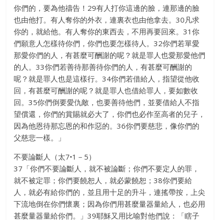
你們的，要為他禱告！29有人打你這邊的臉，連那邊的臉
也由他打。有人奪你的外衣，連裏衣也由他拿去。30凡求
你的，就給他。有人奪你的東西去，不用再要回來。31你
們願意人怎樣待你們，你們也要怎樣待人。32你們若單愛
那愛你們的人，有甚麼可酬謝的呢？就是罪人也愛那愛他們
的人。33你們若善待那善待你們的人，有甚麼可酬謝的
呢？就是罪人也是這樣行。34你們若借給人，指望從他收
回，有甚麼可酬謝的呢？就是罪人也借給罪人，要如數收
回。35你們倒要愛仇敵，也要善待他們，並要借給人不指
望償還，你們的賞賜就必大了，你們也必作至高者的兒子，
因為他恩待那忘恩的和作惡的。36你們要慈悲，像你們的
父慈悲一樣。」
不要論斷人（太7•1－5）
37「你們不要論斷人，就不被論斷；你們不要定人的罪，
就不被定罪；你們要饒恕人，就必蒙饒恕；38你們要給
人，就必有給你們的，並且用十足的升斗，連搖帶按，上尖
下流地倒在你們懷裏；因為你們用甚麼量器量給人，也必用
甚麼量器量給你們。」39耶穌又用比喻對他們說：「瞎子