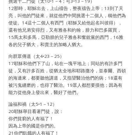
挑選十二門徒（太10•1－4；可3•13－19）
12那時，耶穌出去，上山禱告，整夜禱告上帝；13到了天
亮，叫他的門徒來，就從他們中間挑選十二個人，稱他們為
使徒。14這十二個人有西門（耶穌又給他起名叫彼得），
還有他兄弟安得烈，又有雅各和約翰，腓力和巴多羅買，
15馬太和多馬，亞勒腓的兒子雅各和奮銳黨的西門，16雅
各的兒子猶大，和賣主的加略人猶大。
向群眾傳道（太4•23－25）
17耶穌和他們下了山，站在一塊平地上；同站的有許多門
徒，又有許多百姓，從猶太全地和耶路撒冷，並泰爾、西頓
的海邊來，都要聽他講道，又指望醫治他們的病；18還有
被污鬼纏磨的，也得了醫治。19眾人都想要摸他；因為有
能力從他身上發出來，醫好了他們。
論福和禍（太5•1－12）
20耶穌舉目看著門徒，說：
你們貧窮的人有福了！
因為上帝的國是你們的。
21你們飢餓的人有福了！