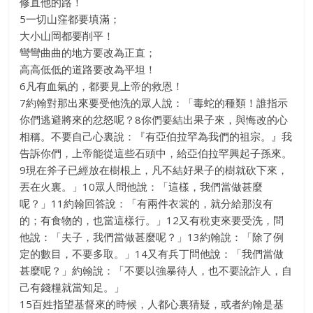
修直他的路！
5一切山窪都要填滿；
大小山岡都要削平！
彎彎曲曲的地方要改為正直；
高高低低的道路要改為平坦！
6凡有血氣的，都要見上帝的救恩！
7約翰對那出來要受他洗的眾人說：「毒蛇的種類！誰指示
你們逃避將來的忿怒呢？8你們要結出果子來，與悔改的心
相稱。不要自己心裏說：『有亞伯拉罕為我們的祖宗。』我
告訴你們，上帝能從這些石頭中，給亞伯拉罕興起子孫來。
9現在斧子已經放在樹根上，凡不結好果子的樹就砍下來，
丟在火裏。」10眾人問他說：「這樣，我們當做甚麼
呢？」11約翰回答說：「有兩件衣裳的，就分給那沒有
的；有食物的，也當這樣行。」12又有稅吏來要受洗，問
他說：「夫子，我們當做甚麼呢？」13約翰說：「除了例
定的數目，不要多取。」14又有兵丁問他說：「我們當做
甚麼呢？」約翰說：「不要以強暴待人，也不要訛詐人，自
己有錢糧就當知足。」
15百姓指望基督來的時候，人都心裏猜疑，或者約翰是基