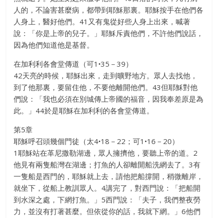
人的，不論害甚麼病，都帶到耶穌那裏。耶穌按手在他們各
人身上，醫好他們。41又有鬼從好些人身上出來，喊著
說：「你是上帝的兒子。」耶穌斥責他們，不許他們說話，
因為他們知道他是基督。
在加利利各會堂傳道（可1•35－39）
42天亮的時候，耶穌出來，走到曠野地方。眾人去找他，
到了他那裏，要留住他，不要他離開他們。43但耶穌對他
們說：「我也必須在別城傳上帝國的福音，因我奉差原是為
此。」44於是耶穌在加利利的各會堂傳道。
第5章
耶穌呼召頭幾個門徒（太4•18－22；可1•16－20）
1耶穌站在革尼撒勒湖邊，眾人擁擠他，要聽上帝的道。2
他見有兩隻船灣在湖邊；打魚的人卻離開船洗網去了。3有
一隻船是西門的，耶穌就上去，請他把船撐開，稍微離岸，
就坐下，從船上教訓眾人。4講完了，對西門說：「把船開
到水深之處，下網打魚。」5西門說：「夫子，我們整夜勞
力，並沒有打著甚麼。但依從你的話，我就下網。」6他們