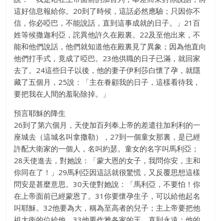
這好信息報給你。20到了時候，這話必然應驗；只因你不
信，你必啞巴，不能說話，直到這事成就的日子。」21百
姓等候撒迦利亞，詫異他許久在殿裏。22及至他出來，不
能和他們說話，他們就知道他在殿裏見了異象；因為他直向
他們打手式，竟成了啞巴。23他供職的日子已滿，就回家
去了。24這些日子以後，他的妻子伊利莎白懷了孕，就隱
藏了五個月，25說：「主在眷顧我的日子，這樣看待我，
要把我在人間的羞恥除掉。」
預言耶穌的降生
26到了第六個月，天使加百列奉上帝的差遣往加利利的一
座城去（這城名叫拿撒勒），27到一個童女那裏，是已經
許配大衛家的一個人，名叫約瑟。童女的名字叫馬利亞；
28天使進去，對她說：「蒙大恩的女子，我問你安，主和
你同在了！」29馬利亞因這話就很驚慌，又反覆思想這樣
問安是甚麼意思。30天使對她說：「馬利亞，不要怕！你
在上帝面前已經蒙恩了。31你要懷孕生子，可以給他起名
叫耶穌。32他要為大，稱為至高者的兒子；主上帝要把他
祖大衛的位給他。33他要作雅各家的王，直到永遠；他的