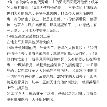
9有主的使者站在他們旁邊，主的榮光四面照著他們；牧羊
的人就甚懼怕。10那天使對他們說：「不要懼怕！我報給
你們大喜的信息，是關乎萬民的；11因今天在大衛的城
裏，為你們生了救主，就是主基督。12你們要看見一個嬰
孩，包著布，臥在馬槽裏，那就是記號了。」13忽然，有
一大隊天兵同那天使讚美上帝說：
14在至高之處榮耀歸與上帝！
在地上平安歸與他所喜悅的人！
15眾天使離開他們，升天去了。牧羊的人彼此說：「我們
往伯利恆去，看看所成的事，就是主所指示我們的。」16
他們急忙去了，就尋見馬利亞和約瑟，又有那嬰孩臥在馬槽
裏；17既然看見，就把天使論這孩子的話傳開了。18凡聽
見的，就詫異牧羊之人對他們所說的話。19馬利亞卻把這
一切的事存在心裏，反覆思想。20牧羊的人回去了，因所
聽見所看見的一切事，正如天使向他們所說的，就歸榮耀與
上帝，讚美他。
21滿了八天，就給孩子行割禮，與他起名叫耶穌；這就是
沒有成胎以前，天使所起的名。