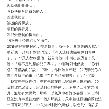
因為他用膏膏我，
叫我傳福音給貧窮的人；
差遣我報告：
被擄的得釋放，
瞎眼的得看見，
叫那受壓制的得自由，
19報告上帝悅納人的禧年。
20於是把書捲起來，交還執事，就坐下。會堂裏的人都定
睛看他。21耶穌對他們說：「今天這經應驗在你們耳中
了。」22眾人都稱讚他，並希奇他口中所出的恩言；又
說：「這不是約瑟的兒子嗎？」23耶穌對他們說：「你們
必引這俗語向我說：『醫生，你醫治自己吧！我們聽見你在
迦百農所行的事，也當行在你自己家鄉裏』」；24又說：
「我實在告訴你們，沒有先知在自己家鄉被人悅納的。25
我對你們說實話，當以利亞的時候，天閉塞了三年零六個
月，遍地有大饑荒，那時，以色列中有許多寡婦，26以利
亞並沒有奉差往她們一個人那裏去，只奉差往西頓的撒勒法
一個寡婦那裏去。27先知以利沙的時候，以色列中有許多