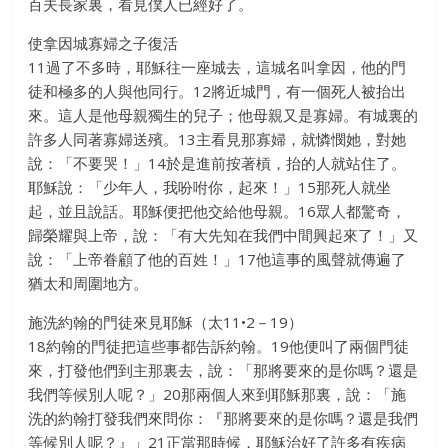
百夫長家裏，看見僕人已經好了。
使拿因城寡婦之子復活
11過了不多時，耶穌往一座城去，這城名叫拿因，他的門
徒和極多的人與他同行。12將近城門，有一個死人被抬出
來。這人是他母親獨生的兒子；他母親又是寡婦。有城裏的
許多人同著寡婦送殯。13主看見那寡婦，就憐憫她，對她
說：「不要哭！」14於是進前按著槓，抬的人就站住了。
耶穌說：「少年人，我吩咐你，起來！」15那死人就坐
起，並且說話。耶穌便把他交給他母親。16眾人都驚奇，
歸榮耀與上帝，說：「有大先知在我們中間興起來了！」又
說：「上帝眷顧了他的百姓！」17他這事的風聲就傳遍了
猶太和周圍地方。
施洗約翰的門徒來見耶穌（太11•2－19）
18約翰的門徒把這些事都告訴約翰。19他便叫了兩個門徒
來，打發他們到主那裏去，說：「那將要來的是你嗎？還是
我們等候別人呢？」20那兩個人來到耶穌那裏，說：「施
洗的約翰打發我們來問你：『那將要來的是你嗎？還是我們
等候別人呢？』」21正當那時候，耶穌治好了許多有疾病