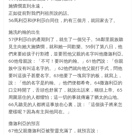
施憐憫直到永遠，
正如從前對我們列祖所說的話。
56馬利亞和伊利莎白同住，約有三個月，就回家去了。
施洗約翰的出生
57伊利莎白的產期到了，就生了一個兒子。58鄰里親族聽
見主向她大施憐憫，就和她一同歡樂。59到了第八日，他
們來要給孩子行割禮，並要照他父親的名字叫他撒迦利亞。
60他母親說：「不可！要叫他約翰。」61他們說：「你親
族中沒有叫這名字的。」62他們就向他父親打手式，問他
要叫這孩子甚麼名字。63他要了一塊寫字的板，就寫上，
說：「他的名字是約翰。」他們便都希奇。64撒迦利亞的
口立時開了，舌頭也舒展了，就說出話來，稱頌上帝。65
周圍居住的人都懼怕；這一切的事就傳遍了猶太的山地。
66凡聽見的人都將這事放在心裏，說：「這個孩子將來怎
麼樣呢？因為有主與他同在。」
撒迦利亞的預言
67他父親撒迦利亞被聖靈充滿了，就預言說：