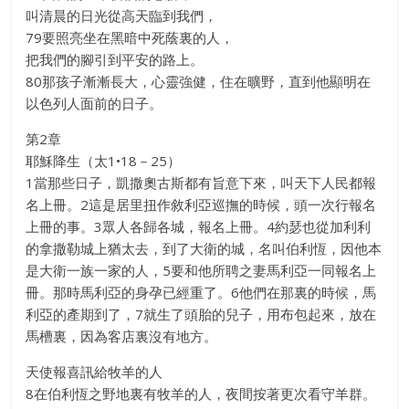
叫清晨的日光從高天臨到我們，
79要照亮坐在黑暗中死蔭裏的人，
把我們的腳引到平安的路上。
80那孩子漸漸長大，心靈強健，住在曠野，直到他顯明在
以色列人面前的日子。
第2章
耶穌降生（太1•18－25）
1當那些日子，凱撒奧古斯都有旨意下來，叫天下人民都報
名上冊。2這是居里扭作敘利亞巡撫的時候，頭一次行報名
上冊的事。3眾人各歸各城，報名上冊。4約瑟也從加利利
的拿撒勒城上猶太去，到了大衛的城，名叫伯利恆，因他本
是大衛一族一家的人，5要和他所聘之妻馬利亞一同報名上
冊。那時馬利亞的身孕已經重了。6他們在那裏的時候，馬
利亞的產期到了，7就生了頭胎的兒子，用布包起來，放在
馬槽裏，因為客店裏沒有地方。
天使報喜訊給牧羊的人
8在伯利恆之野地裏有牧羊的人，夜間按著更次看守羊群。