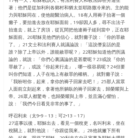
17有一天，耶穌教訓人，有法利賽人和教法師在旁邊坐
著；他們是從加利利各鄉村和猶太並耶路撒冷來的。主的能
力與耶穌同在，使他能醫治病人。18有人用褥子抬著一個
癱子，要抬進去放在耶穌面前，19卻因人多，尋不出法子
抬進去，就上了房頂，從瓦間把他連褥子縋到當中，正在耶
穌面前。20耶穌見他們的信心，就對癱子說：「你的罪赦
了。」21文士和法利賽人就議論說：「這說僭妄話的是
誰？除了上帝以外，誰能赦罪呢？」22耶穌知道他們所議
論的，就說：「你們心裏議論的是甚麼呢？23或說『你的
罪赦了』，或說『你起來行走』，哪一樣容易呢？24但要
叫你們知道，人子在地上有赦罪的權柄。」就對癱子說：
「我吩咐你，起來，拿你的褥子回家去吧！」25那人當眾
人面前立刻起來，拿著他所躺臥的褥子回家去，歸榮耀與上
帝。26眾人都驚奇，也歸榮耀與上帝，並且滿心懼怕，
說：「我們今日看見非常的事了。」
呼召利未（太9•9－13；可2•13－17）
27這事以後，耶穌出去，看見一個稅吏，名叫利未，坐在
稅關上，就對他說：「你跟從我來。」28他就撇下所有
的，起來，跟從了耶穌。29利未在自己家裏為耶穌大擺筵