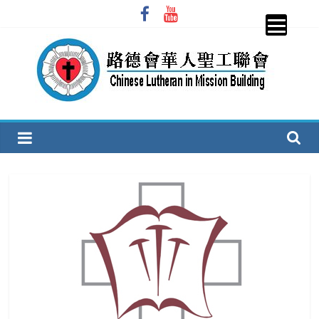
Skip
to
content
圣
工
联
会
CLiMB