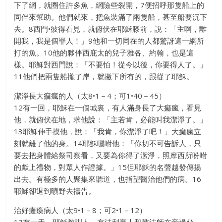
下了網，就圈住許多魚，網險些裂開，7便招呼那隻船上的
同伴來幫助。他們就來，把魚裝滿了兩隻船，甚至船要沉下
去。8西門•彼得看見，就俯伏在耶穌膝前，說：「主啊，離
開我，我是個罪人！」9他和一切同在的人都驚訝這一網所
打的魚。10他的夥伴西庇太的兒子雅各、約翰，也是這
樣。耶穌對西門說：「不要怕！從今以後，你要得人了。」
11他們把兩隻船攏了岸，就撇下所有的，跟從了耶穌。
潔淨長大痲瘋的人（太8•1－4；可1•40－45）
12有一回，耶穌在一個城裏，有人滿身長了大痲瘋，看見
他，就俯伏在地，求他說：「主若肯，必能叫我潔淨了。」
13耶穌伸手摸他，說：「我肯，你潔淨了吧！」大痲瘋立
刻就離了他的身。14耶穌囑咐他：「你切不可告訴人，只
要去把身體給祭司察看，又要為你得了潔淨，照摩西所吩咐
的獻上禮物，對眾人作證據。」15但耶穌的名聲越發傳揚
出去。有極多的人聚集來聽道，也指望醫治他們的病。16
耶穌卻退到曠野去禱告。
治好癱瘓病人（太9•1－8；可2•1－12）