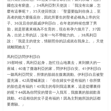
國也沒有窮盡。」34馬利亞對天使說：「我沒有出嫁，怎
麼有這事呢？」35天使回答說：「聖靈要臨到你身上，至
高者的能力要蔭庇你，因此所要生的聖者必稱為上帝的兒
子。36況且你的親戚伊利莎白，在年老的時候也懷了男
胎，就是那素來稱為不生育的，現在有孕六個月了。37因
為，出於上帝的話，沒有一句不帶能力的。」38馬利亞
說：「我是主的使女，情願照你的話成就在我身上。」天使
就離開她去了。
馬利亞訪問伊利莎白
39那時候，馬利亞起身，急忙往山地裏去，來到猶大的一
座城；40進了撒迦利亞的家，問伊利莎白安。41伊利莎白
一聽馬利亞問安，所懷的胎就在腹裏跳動。伊利莎白且被聖
靈充滿，42高聲喊著說：「你在婦女中是有福的！你所懷
的胎也是有福的！43我主的母到我這裏來，這是從哪裏得
的呢？44因為你問安的聲音一入我耳，我腹裏的胎就歡喜
跳動。45這相信的女子是有福的！因為主對她所說的話都
要應驗。」