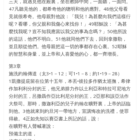
三天，就遇見他在殿裏，坐在教師中間，一面聽，一面問。
47凡聽見他的，都希奇他的聰明和他的應對。48他父母看
見就很希奇。他母親對他說：「我兒！為甚麼向我們這樣行
呢？看哪，你父親和我傷心來找你！」49耶穌說：「為甚
麼找我呢？豈不知我應當以我父的事為念嗎？」50他所說
的這話，他們不明白。51他就同他們下去，回到拿撒勒，
並且順從他們。他母親把這一切的事都存在心裏。52耶穌
的智慧和身量，並上帝和人喜愛他的心，都一齊增長。
第3章
施洗約翰傳道（太3•1－12；可1•1－8；約1•19－28）
1凱撒提庇留在位第十五年，本丟•彼拉多作猶太巡撫，希律
作加利利分封的王，他兄弟腓力作以土利亞和特拉可尼地方
分封的王，呂撒聶作亞比利尼分封的王，2亞那和該亞法作
大祭司。那時，撒迦利亞的兒子約翰在曠野裏，上帝的話臨
到他。3他就來到約旦河一帶地方，宣講悔改的洗禮，使罪
得赦。4正如先知以賽亞書上所記的話，說：
在曠野有人聲喊著說：
預備主的道，