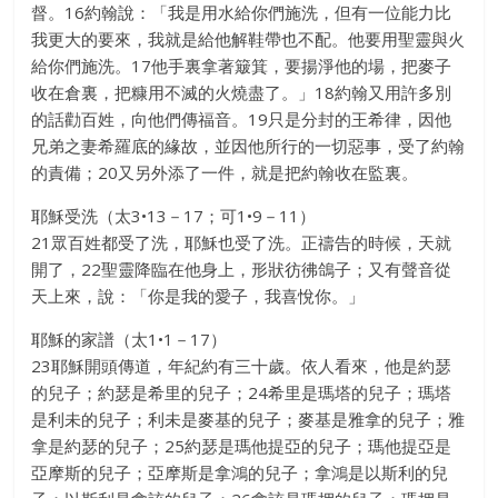
督。16約翰說：「我是用水給你們施洗，但有一位能力比
我更大的要來，我就是給他解鞋帶也不配。他要用聖靈與火
給你們施洗。17他手裏拿著簸箕，要揚淨他的場，把麥子
收在倉裏，把糠用不滅的火燒盡了。」18約翰又用許多別
的話勸百姓，向他們傳福音。19只是分封的王希律，因他
兄弟之妻希羅底的緣故，並因他所行的一切惡事，受了約翰
的責備；20又另外添了一件，就是把約翰收在監裏。
耶穌受洗（太3•13－17；可1•9－11）
21眾百姓都受了洗，耶穌也受了洗。正禱告的時候，天就
開了，22聖靈降臨在他身上，形狀彷彿鴿子；又有聲音從
天上來，說：「你是我的愛子，我喜悅你。」
耶穌的家譜（太1•1－17）
23耶穌開頭傳道，年紀約有三十歲。依人看來，他是約瑟
的兒子；約瑟是希里的兒子；24希里是瑪塔的兒子；瑪塔
是利未的兒子；利未是麥基的兒子；麥基是雅拿的兒子；雅
拿是約瑟的兒子；25約瑟是瑪他提亞的兒子；瑪他提亞是
亞摩斯的兒子；亞摩斯是拿鴻的兒子；拿鴻是以斯利的兒