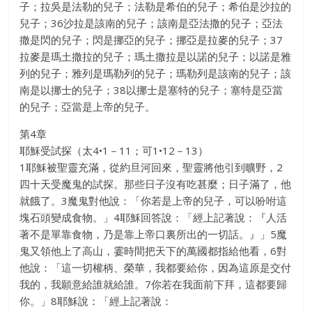
子；拉吳是法勒的兒子；法勒是希伯的兒子；希伯是沙拉的
兒子；36沙拉是該南的兒子；該南是亞法撒的兒子；亞法
撒是閃的兒子；閃是挪亞的兒子；挪亞是拉麥的兒子；37
拉麥是瑪土撒拉的兒子；瑪土撒拉是以諾的兒子；以諾是雅
列的兒子；雅列是瑪勒列的兒子；瑪勒列是該南的兒子；該
南是以挪士的兒子；38以挪士是塞特的兒子；塞特是亞當
的兒子；亞當是上帝的兒子。
第4章
耶穌受試探（太4•1－11；可1•12－13）
1耶穌被聖靈充滿，從約旦河回來，聖靈將他引到曠野，2
四十天受魔鬼的試探。那些日子沒有吃甚麼；日子滿了，他
就餓了。3魔鬼對他說：「你若是上帝的兒子，可以吩咐這
塊石頭變成食物。」4耶穌回答說：「經上記著說：『人活
著不是單靠食物，乃是靠上帝口裏所出的一切話。』」5魔
鬼又領他上了高山，霎時間把天下的萬國都指給他看，6對
他說：「這一切權柄、榮華，我都要給你，因為這原是交付
我的，我願意給誰就給誰。7你若在我面前下拜，這都要歸
你。」8耶穌說：「經上記著說：