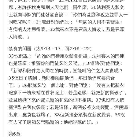
席，有許多稅吏和別人與他們一同坐席。30法利賽人和文
士就向耶穌的門徒發怨言說：「你們為甚麼和稅吏並罪人一
同吃喝呢？」31耶穌對他們說：「無病的人用不著醫生；
有病的人才用得著。32我來本不是召義人悔改，乃是召罪
人悔改。」
禁食的問題（太9•14－17；可2•18－22）
33他們說：「約翰的門徒屢次禁食祈禱，法利賽人的門徒
也是這樣；惟獨你的門徒又吃又喝。」34耶穌對他們說：
「新郎和陪伴之人同在的時候，豈能叫陪伴之人禁食呢？
35但日子將到，新郎要離開他們，那日他們就要禁食
了。」36耶穌又設一個比喻，對他們說：「沒有人把新衣
服撕下一塊來補在舊衣服上；若是這樣，就把新的撕破了，
並且所撕下來的那塊新的和舊的也不相稱。37也沒有人把
新酒裝在舊皮袋裏；若是這樣，新酒必將皮袋裂開，酒便漏
出來，皮袋也就壞了。38但新酒必須裝在新皮袋裏。39沒
有人喝了陳酒又想喝新的；他總說陳的好。」
第6章