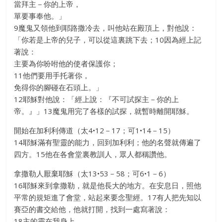
當拜主－你的上帝，
單要事奉他。」
9魔鬼又領他到耶路撒冷去，叫他站在殿頂上，對他說：
「你若是上帝的兒子，可以從這裏跳下去；10因為經上記
著說：
主要為你吩咐他的使者保護你；
11他們要用手托著你，
免得你的腳碰在石頭上。」
12耶穌對他說：「經上說：『不可試探主－你的上
帝。』」13魔鬼用完了各樣的試探，就暫時離開耶穌。
開始在加利利傳道（太4•12－17；可1•14－15）
14耶穌滿有聖靈的能力，回到加利利；他的名聲就傳遍了
四方。15他在各會堂裏教訓人，眾人都稱讚他。
拿撒勒人厭棄耶穌（太13•53－58；可6•1－6）
16耶穌來到拿撒勒，就是他長大的地方。在安息日，照他
平常的規矩進了會堂，站起來要念聖經。17有人把先知以
賽亞的書交給他，他就打開，找到一處寫著說：
18主的靈在我身上，