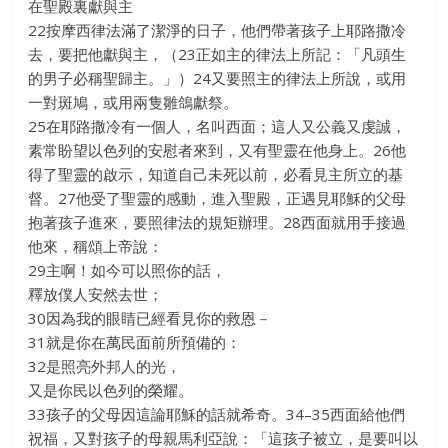
在聖殿裏獻與主
22按摩西律法滿了潔淨的日子，他們帶著孩子上耶路撒冷
去，要把他獻與主，（23正如主的律法上所記：「凡頭生
的男子必稱聖歸主。」）24又要照主的律法上所說，或用
一對斑鳩，或用兩隻雛鴿獻祭。
25在耶路撒冷有一個人，名叫西面；這人又公義又虔誠，
素常盼望以色列的安慰者來到，又有聖靈在他身上。26他
得了聖靈的啟示，知道自己未死以前，必看見主所立的基
督。27他受了聖靈的感動，進入聖殿，正遇見耶穌的父母
抱著孩子進來，要照律法的規矩辦理。28西面就用手接過
他來，稱頌上帝說：
29主啊！如今可以照你的話，
釋放僕人安然去世；
30因為我的眼睛已經看見你的救恩－
31就是你在萬民面前所預備的：
32是照亮外邦人的光，
又是你民以色列的榮耀。
33孩子的父母因這論耶穌的話就希奇。34–35西面給他們
祝福，又對孩子的母親馬利亞說：「這孩子被立，是要叫以