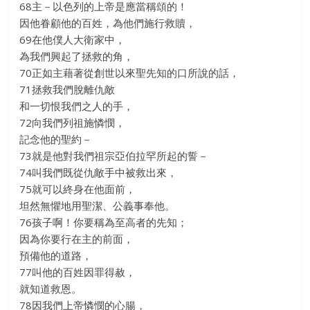
68主－以色列的上帝是應當稱頌的！
因他眷顧他的百姓，為他們施行救贖，
69在他僕人大衛家中，
為我們興起了拯救的角，
70正如主藉著從創世以來聖先知的口所說的話，
71拯救我們脫離仇敵
和一切恨我們之人的手，
72向我們列祖施憐憫，
記念他的聖約－
73就是他對我們祖宗亞伯拉罕所起的誓－
74叫我們既從仇敵手中被救出來，
75就可以終身在他面前，
坦然無懼地用聖潔、公義事奉他。
76孩子啊！你要稱為至高者的先知；
因為你要行在主的前面，
預備他的道路，
77叫他的百姓因罪得赦，
就知道救恩。
78因我們上帝憐憫的心腸，