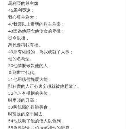
馬利亞的尊主頌
46馬利亞說：
我心尊主為大；
47我靈以上帝我的救主為樂；
48因為他顧念他使女的卑微；
從今以後，
萬代要稱我有福。
49那有權能的，為我成就了大事；
他的名為聖。
50他憐憫敬畏他的人，
直到世世代代。
51他用膀臂施展大能；
那狂傲的人正心裏妄想就被他趕散了。
52他叫有權柄的失位，
叫卑賤的升高；
53叫飢餓的得飽美食，
叫富足的空手回去。
54他扶助了他的僕人以色列，
55為要記念亞伯拉罕和他的後裔，