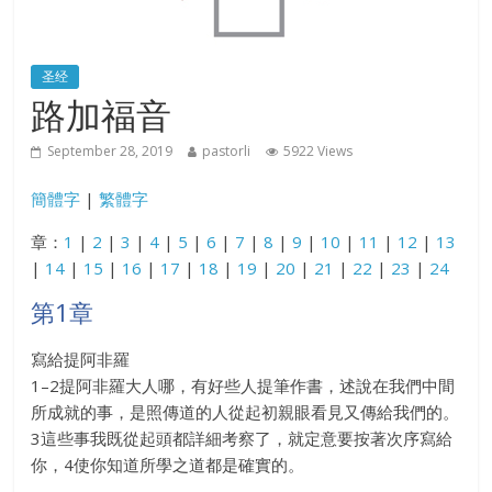
圣经
路加福音
September 28, 2019
pastorli
5922 Views
簡體字
|
繁體字
章：
1
|
2
|
3
|
4
|
5
|
6
|
7
|
8
|
9
|
10
|
11
|
12
|
13
|
14
|
15
|
16
|
17
|
18
|
19
|
20
|
21
|
22
|
23
|
24
第1章
寫給提阿非羅
1–2提阿非羅大人哪，有好些人提筆作書，述說在我們中間
所成就的事，是照傳道的人從起初親眼看見又傳給我們的。
3這些事我既從起頭都詳細考察了，就定意要按著次序寫給
你，4使你知道所學之道都是確實的。