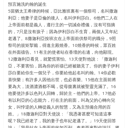
預言施洗約翰的誕生
5當猶太王希律的時候，亞比雅班裏有一個祭司，名叫撒迦
利亞；他妻子是亞倫的後人，名叫伊利莎白。6他們二人在
上帝面前都是義人，遵行主的一切誡命禮儀，沒有可指摘
的，7只是沒有孩子；因為伊利莎白不生育，兩個人又年紀
老邁了。8撒迦利亞按班次在上帝面前供祭司的職分，9照
祭司的規矩掣籤，得進主殿燒香。10燒香的時候，眾百姓
在外面禱告。11有主的使者站在香壇的右邊，向他顯現。
12撒迦利亞看見，就驚慌害怕。13天使對他說：「撒迦利
亞，不要害怕，因為你的祈禱已經被聽見了。你的妻子伊利
莎白要給你生一個兒子，你要給他起名叫約翰。14你必歡
喜快樂；有許多人因他出世，也必喜樂。15他在主面前將
要為大，淡酒濃酒都不喝，從母腹裏就被聖靈充滿了。16
他要使許多以色列人回轉，歸於主－他們的上帝。17他必
有以利亞的心志能力，行在主的前面，叫為父的心轉向兒
女，叫悖逆的人轉從義人的智慧，又為主預備合用的百
姓。」18撒迦利亞對天使說：「我憑著甚麼可知道這事
呢？我已經老了，我的妻子也年紀老邁了。」19天使回答
說：「我是站在上帝面前的加百列，奉差而來對你說話，將