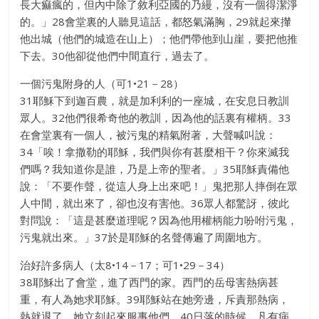
長大痲瘋的，但內中除了敘利亞國的乃縵，沒有一個得潔淨
的。」28會堂裏的人聽見這話，都怒氣滿胸，29就起來攆
他出城（他們的城造在山上）；他們帶他到山崖，要把他推
下去。30他卻從他們中間直行，過去了。
一個污鬼附身的人（可1•21－28）
31耶穌下到迦百農，就是加利利的一座城，在安息日教訓
眾人。32他們很希奇他的教訓，因為他的話裏有權柄。33
在會堂裏有一個人，被污鬼的精氣附著，大聲喊叫說：
34「唉！拿撒勒的耶穌，我們與你有甚麼相干？你來滅我
們嗎？我知道你是誰，乃是上帝的聖者。」35耶穌責備他
說：「不要作聲，從這人身上出來吧！」鬼把那人摔倒在眾
人中間，就出來了，卻也沒有害他。36眾人都驚訝，彼此
對問說：「這是甚麼道理呢？因為他用權柄能力吩咐污鬼，
污鬼就出來。」37於是耶穌的名聲傳遍了周圍地方。
治好許多病人（太8•14－17；可1•29－34）
38耶穌出了會堂，進了西門的家。西門的岳母害熱病甚
重，有人為她求耶穌。39耶穌站在她旁邊，斥責那熱病，
熱就退了。她立刻起來服事他們。40日落的時候，凡有病