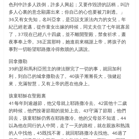
色列中許多人跌倒，許多人興起；又要作毀謗的話柄，叫許
多人心裏的意念顯露出來；你自己的心也要被刀刺透。」
36又有女先知，名叫亞拿，是亞設支派法內力的女兒，年
紀已經老邁，從作童女出嫁的時候，同丈夫住了七年就寡居
了，37現在已經八十四歲，並不離開聖殿，禁食祈求，晝
夜事奉上帝。38正當那時，她進前來稱謝上帝，將孩子的
事對一切盼望耶路撒冷得救贖的人講說。
回拿撒勒
39約瑟和馬利亞照主的律法辦完了一切的事，就回加利
利，到自己的城拿撒勒去了。40孩子漸漸長大，強健起
來，充滿智慧，又有上帝的恩在他身上。
孩童耶穌在聖殿裏
41每年到逾越節，他父母就上耶路撒冷去。42當他十二歲
的時候，他們按著節期的規矩上去。43守滿了節期，他們
回去，孩童耶穌仍舊在耶路撒冷。他的父母並不知道，44
以為他在同行的人中間，走了一天的路程，就在親族和熟識
的人中找他，45既找不著，就回耶路撒冷去找他。46過了