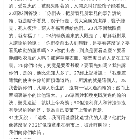
的，受災患的，被惡鬼附著的，又開恩叫好些瞎子能看見。
22耶穌回答說：「你們去，把所看見所聽見的事告訴約
翰，就是瞎子看見，瘸子行走，長大痲瘋的潔淨，聾子聽
見，死人復活，窮人有福音傳給他們。23凡不因我跌倒
的，就有福了！」24約翰所差來的人既走了，耶穌就對眾
人講論約翰說：「你們從前出去到曠野，是要看甚麼呢？要
看風吹動的蘆葦嗎？25你們出去，到底是要看甚麼？要看
穿細軟衣服的人嗎？那穿華麗衣服、宴樂度日的人是在王宮
裏。26你們出去，究竟是要看甚麼？要看先知嗎？我告訴
你們，是的，他比先知大多了。27經上記著說：『我要差
遣我的使者在你前面預備道路』，所說的就是這個人。28
我告訴你們，凡婦人所生的，沒有一個大過約翰的；然而上
帝國裏最小的比他還大。」29眾百姓和稅吏既受過約翰的
洗，聽見這話，就以上帝為義；30但法利賽人和律法師沒
有受過約翰的洗，竟為自己廢棄了上帝的旨意。
31主又說：「這樣，我可用甚麼比這世代的人呢？他們好
像甚麼呢？32好像孩童坐在街市上，彼此呼叫說：
我們向你們吹笛，