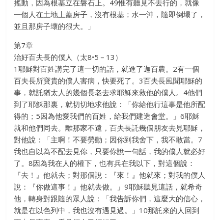
搖動，因為根基立在磐石上。49惟有聽見不去行的，就像
一個人在土地上蓋房子，沒有根基；水一沖，隨即倒塌了，
並且那房子壞的很大。」
第7章
治好百夫長的僕人（太8•5－13）
1耶穌對百姓講完了這一切的話，就進了迦百農。2有一個
百夫長所寶貴的僕人害病，快要死了。3百夫長風聞耶穌的
事，就託猶太人的幾個長老去求耶穌來救他的僕人。4他們
到了耶穌那裏，就切切地求他說：「你給他行這事是他所配
得的；5因為他愛我們的百姓，給我們建造會堂。」6耶穌
就和他們同去。離那家不遠，百夫長託幾個朋友去見耶穌，
對他說：「主啊！不要勞動；因你到我舍下，我不敢當。7
我也自以為不配去見你，只要你說一句話，我的僕人就必好
了。8因為我在人的權下，也有兵在我以下，對這個說：
『去！』他就去；對那個說：『來！』他就來；對我的僕人
說：『你做這事！』他就去做。」9耶穌聽見這話，就希奇
他，轉身對跟隨的眾人說：「我告訴你們，這麼大的信心，
就是在以色列中，我也沒有遇見過。」10那託來的人回到