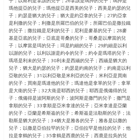
子；以斯利是拿該的兒子；26拿該是瑪押的兒子；瑪押是
瑪他提亞的兒子；瑪他提亞是西美的兒子；西美是約瑟的兒
子；約瑟是猶大的兒子；猶大是約亞拿的兒子；27約亞拿
是利撒的兒子；利撒是所羅巴伯的兒子；所羅巴伯是撒拉鐵
的兒子；撒拉鐵是尼利的兒子；尼利是麥基的兒子；28麥
基是亞底的兒子；亞底是哥桑的兒子；哥桑是以摩當的兒
子；以摩當是珥的兒子；珥是約細的兒子；29約細是以利
以謝的兒子；以利以謝是約令的兒子；約令是瑪塔的兒子；
瑪塔是利未的兒子；30利未是西緬的兒子；西緬是猶大的
兒子；猶大是約瑟的兒子；約瑟是約南的兒子；約南是以利
亞敬的兒子；31以利亞敬是米利亞的兒子；米利亞是買南
的兒子；買南是瑪達他的兒子；瑪達他是拿單的兒子；拿單
是大衛的兒子；32大衛是耶西的兒子；耶西是俄備得的兒
子；俄備得是波阿斯的兒子；波阿斯是撒門的兒子；撒門是
拿順的兒子；33拿順是亞米拿達的兒子；亞米拿達是亞蘭
的兒子；亞蘭是希斯崙的兒子；希斯崙是法勒斯的兒子；法
勒斯是猶大的兒子；34猶大是雅各的兒子；雅各是以撒的
兒子；以撒是亞伯拉罕的兒子；亞伯拉罕是他拉的兒子；他
拉是拿鶴的兒子；35拿鶴是西鹿的兒子；西鹿是拉吳的兒