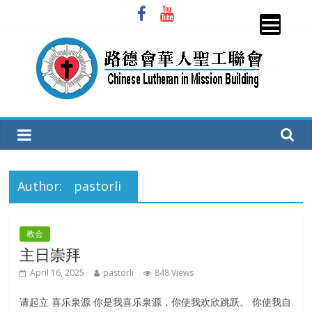
Skip
to
content
圣
工
Author:
pastorli
联
会
教会
主日崇拜
CLiMB
April 16, 2025
pastorli
848 Views
请起立 喜乐泉源 你是我喜乐泉源，你使我欢欣跳跃。 你使我自